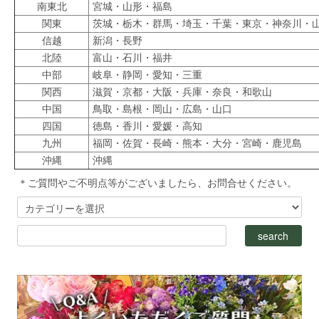
南東北
宮城・山形・福島
関東
茨城・栃木・群馬・埼玉・千葉・東京・神奈
信越
新潟・長野
北陸
富山・石川・福井
中部
岐阜・静岡・愛知・三重
関西
滋賀・京都・大阪・兵庫・奈良・和歌山
中国
鳥取・島根・岡山・広島・山口
四国
徳島・香川・愛媛・高知
九州
福岡・佐賀・長崎・熊本・大分・宮崎・鹿児島
沖縄
沖縄
＊ご質問やご不明点等がございましたら、お問合せください。